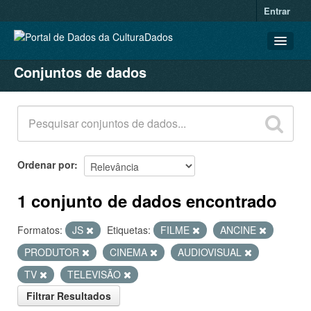
Entrar
Conjuntos de dados
CONJUNTOS DE DADOS
ORGANIZAÇÕES
GRUPOS
SOBRE
Ordenar por
1 conjunto de dados encontrado
Formatos:
JS
Etiquetas:
FILME
ANCINE
PRODUTOR
CINEMA
AUDIOVISUAL
TV
TELEVISÃO
Filtrar Resultados