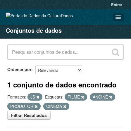
Entrar
Conjuntos de dados
CONJUNTOS DE DADOS
ORGANIZAÇÕES
GRUPOS
SOBRE
Ordenar por
1 conjunto de dados encontrado
Formatos:
JS
Etiquetas:
FILME
ANCINE
PRODUTOR
CINEMA
Filtrar Resultados