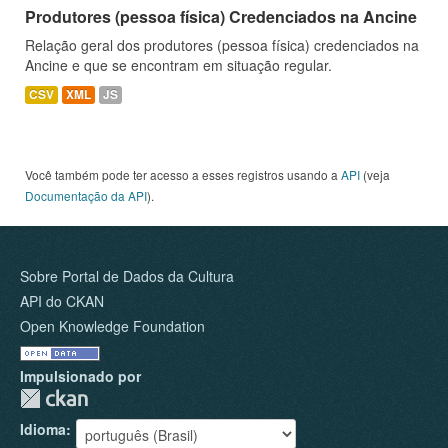
Produtores (pessoa física) Credenciados na Ancine
Relação geral dos produtores (pessoa física) credenciados na
Ancine e que se encontram em situação regular.
CSV
XML
JS
Você também pode ter acesso a esses registros usando a
API
(veja
Documentação da API
).
Sobre Portal de Dados da Cultura
API do CKAN
Open Knowledge Foundation
Impulsionado por
Idioma