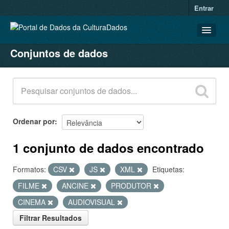
Entrar
Conjuntos de dados
CONJUNTOS DE DADOS
ORGANIZAÇÕES
GRUPOS
SOBRE
Ordenar por
1 conjunto de dados encontrado
Formatos:
CSV
JS
XML
Etiquetas:
FILME
ANCINE
PRODUTOR
CINEMA
AUDIOVISUAL
Filtrar Resultados