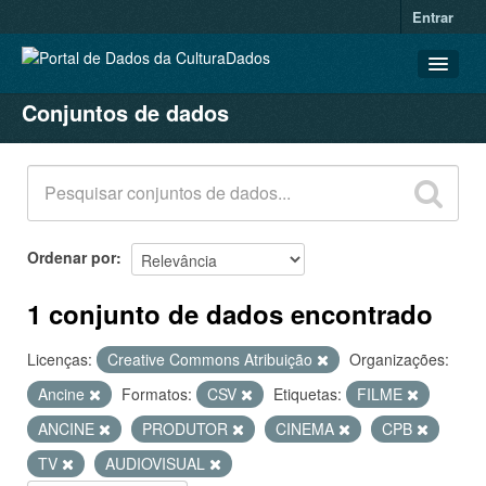
Entrar
Conjuntos de dados
CONJUNTOS DE DADOS
ORGANIZAÇÕES
GRUPOS
SOBRE
Ordenar por
1 conjunto de dados encontrado
Licenças:
Creative Commons Atribuição
Organizações:
Ancine
Formatos:
CSV
Etiquetas:
FILME
ANCINE
PRODUTOR
CINEMA
CPB
TV
AUDIOVISUAL