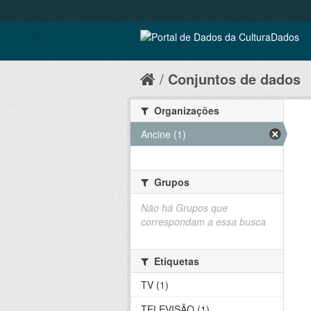
Conjuntos de dados
Organizações
Ancine (1)
Grupos
Não há Grupos que
correspondam a essa busca
Etiquetas
TV (1)
TELEVISÃO (1)