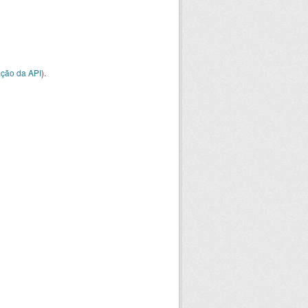
ção da API
).