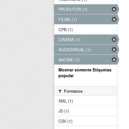
PRODUTOR (1)
FILME (1)
CPB (1)
CINEMA (1)
AUDIOVISUAL (1)
ANCINE (1)
Mostrar somente Etiquetas
popular
Formatos
XML (1)
JS (1)
CSV (1)