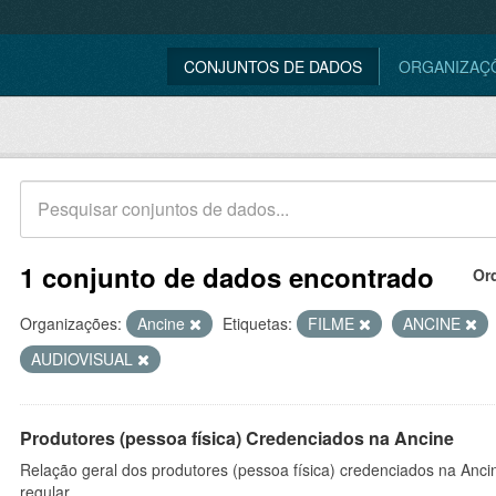
CONJUNTOS DE DADOS
ORGANIZAÇ
1 conjunto de dados encontrado
Or
Organizações:
Ancine
Etiquetas:
FILME
ANCINE
AUDIOVISUAL
Produtores (pessoa física) Credenciados na Ancine
Relação geral dos produtores (pessoa física) credenciados na Anc
regular.