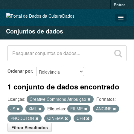
Entrar
Conjuntos de dados
CONJUNTOS DE DADOS
ORGANIZAÇÕES
GRUPOS
SOBRE
Ordenar por
1 conjunto de dados encontrado
Licenças:
Creative Commons Atribuição
Formatos:
JS
XML
Etiquetas:
FILME
ANCINE
PRODUTOR
CINEMA
CPB
Filtrar Resultados