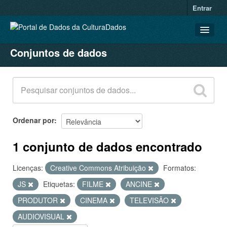
Entrar
Conjuntos de dados
CONJUNTOS DE DADOS
ORGANIZAÇÕES
GRUPOS
SOBRE
Ordenar por
1 conjunto de dados encontrado
Licenças:
Creative Commons Atribuição
Formatos:
JS
Etiquetas:
FILME
ANCINE
PRODUTOR
CINEMA
TELEVISÃO
AUDIOVISUAL