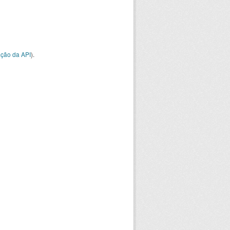
ção da API
).