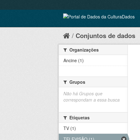
Conjuntos de dados
Organizações
Ancine (1)
Grupos
Não há Grupos que
correspondam a essa busca
Etiquetas
TV (1)
TELEVISÃO (1)