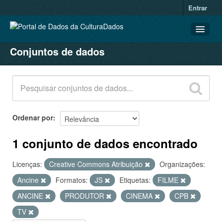
Entrar
Conjuntos de dados
CONJUNTOS DE DADOS
ORGANIZAÇÕES
GRUPOS
SOBRE
Ordenar por
1 conjunto de dados encontrado
Licenças:
Creative Commons Atribuição
Organizações:
Ancine
Formatos:
JS
Etiquetas:
FILME
ANCINE
PRODUTOR
CINEMA
CPB
TV