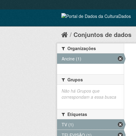
Conjuntos de dados
Organizações
Ancine (1)
Grupos
Não há Grupos que
correspondam a essa busca
Etiquetas
TV (1)
TELEVISÃO (1)