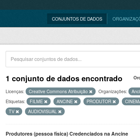
CONJUNTOS DE DADOS
ORGANIZAÇ
1 conjunto de dados encontrado
Or
Licenças:
Creative Commons Atribuição
Organizações:
Anc
Etiquetas:
FILME
ANCINE
PRODUTOR
CINE
TV
AUDIOVISUAL
Produtores (pessoa física) Credenciados na Ancine