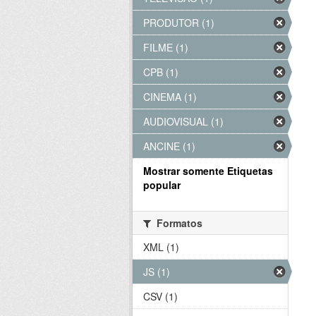
PRODUTOR (1)
FILME (1)
CPB (1)
CINEMA (1)
AUDIOVISUAL (1)
ANCINE (1)
Mostrar somente Etiquetas
popular
Formatos
XML (1)
JS (1)
CSV (1)