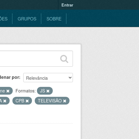
Entrar
ÕES
GRUPOS
SOBRE
denar por
ine
Formatos:
JS
MA
CPB
TELEVISÃO