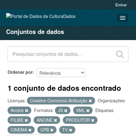
Entrar
Conjuntos de dados
CONJUNTOS DE DADOS
ORGANIZAÇÕES
GRUPOS
SOBRE
Ordenar por
1 conjunto de dados encontrado
Licenças:
Creative Commons Atribuição
Organizações:
Ancine
Formatos:
JS
XML
Etiquetas:
FILME
ANCINE
PRODUTOR
CINEMA
CPB
TV