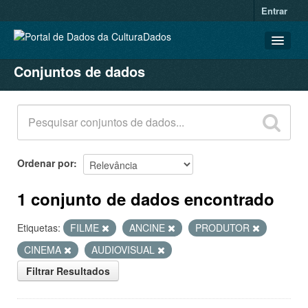
Entrar
Conjuntos de dados
CONJUNTOS DE DADOS
ORGANIZAÇÕES
GRUPOS
SOBRE
Ordenar por
1 conjunto de dados encontrado
Etiquetas:
FILME
ANCINE
PRODUTOR
CINEMA
AUDIOVISUAL
Filtrar Resultados