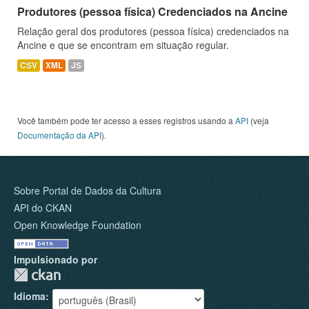
Produtores (pessoa física) Credenciados na Ancine
Relação geral dos produtores (pessoa física) credenciados na
Ancine e que se encontram em situação regular.
CSV
XML
JS
Você também pode ter acesso a esses registros usando a
API
(veja
Documentação da API
).
Sobre Portal de Dados da Cultura
API do CKAN
Open Knowledge Foundation
Impulsionado por
Idioma