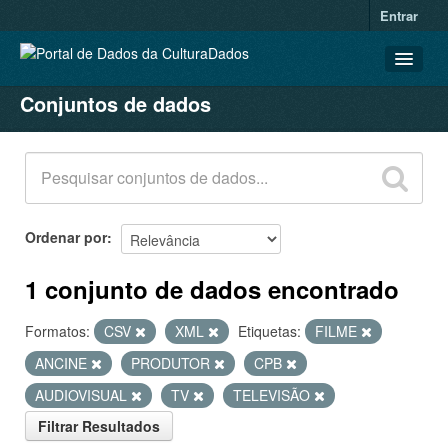
Entrar
Conjuntos de dados
CONJUNTOS DE DADOS
ORGANIZAÇÕES
GRUPOS
SOBRE
Ordenar por
1 conjunto de dados encontrado
Formatos:
CSV
XML
Etiquetas:
FILME
ANCINE
PRODUTOR
CPB
AUDIOVISUAL
TV
TELEVISÃO
Filtrar Resultados