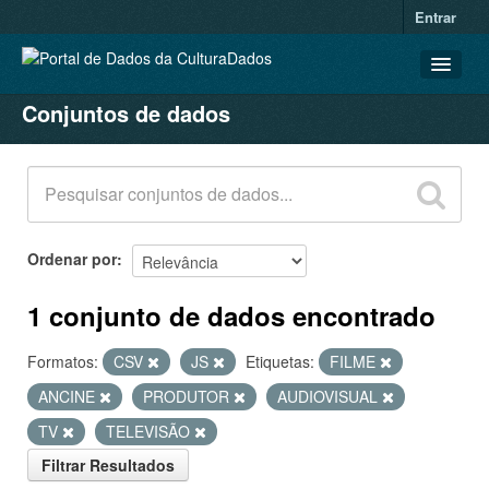
Entrar
Conjuntos de dados
CONJUNTOS DE DADOS
ORGANIZAÇÕES
GRUPOS
SOBRE
Ordenar por
1 conjunto de dados encontrado
Formatos:
CSV
JS
Etiquetas:
FILME
ANCINE
PRODUTOR
AUDIOVISUAL
TV
TELEVISÃO
Filtrar Resultados