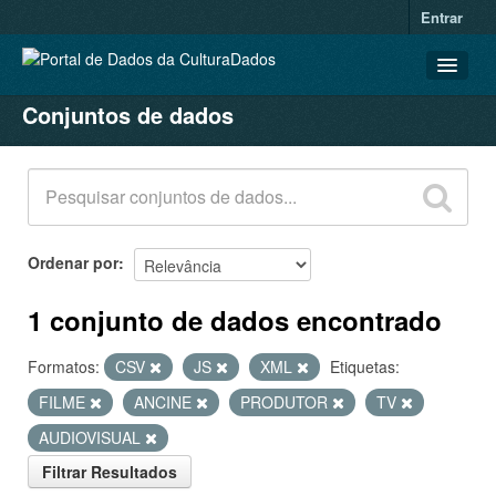
Entrar
Conjuntos de dados
CONJUNTOS DE DADOS
ORGANIZAÇÕES
GRUPOS
SOBRE
Ordenar por
1 conjunto de dados encontrado
Formatos:
CSV
JS
XML
Etiquetas:
FILME
ANCINE
PRODUTOR
TV
AUDIOVISUAL
Filtrar Resultados