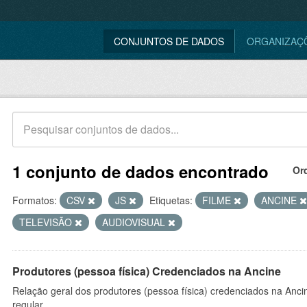
CONJUNTOS DE DADOS
ORGANIZAÇ
1 conjunto de dados encontrado
Or
Formatos:
CSV
JS
Etiquetas:
FILME
ANCINE
TELEVISÃO
AUDIOVISUAL
Produtores (pessoa física) Credenciados na Ancine
Relação geral dos produtores (pessoa física) credenciados na Anc
regular.