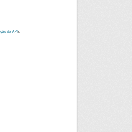
ção da API
).