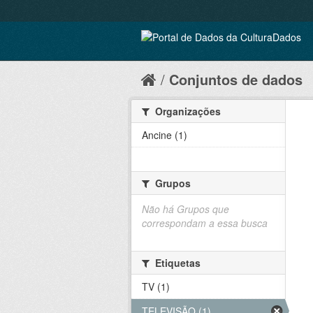
Conjuntos de dados
Organizações
Ancine (1)
Grupos
Não há Grupos que
correspondam a essa busca
Etiquetas
TV (1)
TELEVISÃO (1)