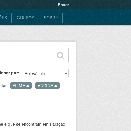
Entrar
ÕES
GRUPOS
SOBRE
denar por
etas:
FILME
ANCINE
ine e que se encontram em situação