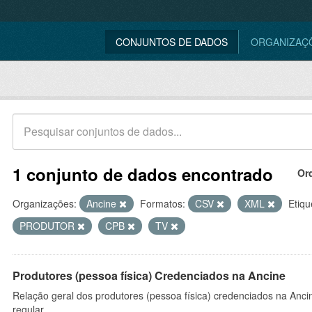
CONJUNTOS DE DADOS
ORGANIZAÇ
1 conjunto de dados encontrado
Or
Organizações:
Ancine
Formatos:
CSV
XML
Etiqu
PRODUTOR
CPB
TV
Produtores (pessoa física) Credenciados na Ancine
Relação geral dos produtores (pessoa física) credenciados na Anc
regular.