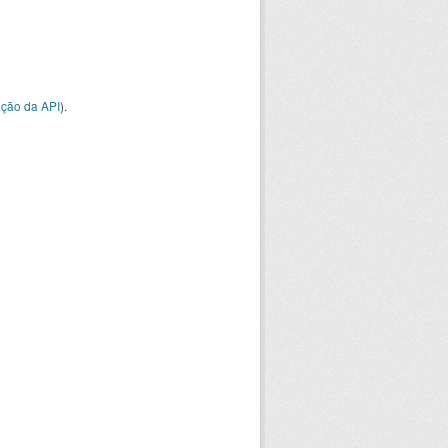
ção da API
).