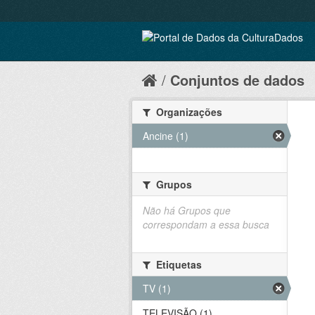
Conjuntos de dados
Organizações
Ancine (1)
Grupos
Não há Grupos que
correspondam a essa busca
Etiquetas
TV (1)
TELEVISÃO (1)