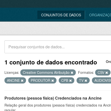
CONJUNTOS DE DADOS
ORGANIZAÇ
1 conjunto de dados encontrado
Or
Licenças:
Creative Commons Atribuição
Formatos:
CSV
ANCINE
PRODUTOR
CPB
TV
AUDIOVI
Produtores (pessoa física) Credenciados na Ancine
Relação geral dos produtores (pessoa física) credenciados na Anc
regular.