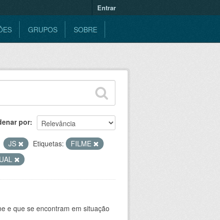
Entrar
ÕES
GRUPOS
SOBRE
denar por
JS
Etiquetas:
FILME
SUAL
ine e que se encontram em situação