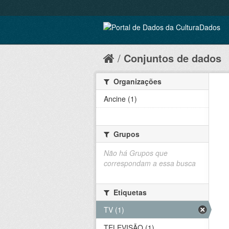
Conjuntos de dados
Organizações
Ancine (1)
Grupos
Não há Grupos que
correspondam a essa busca
Etiquetas
TV (1)
TELEVISÃO (1)