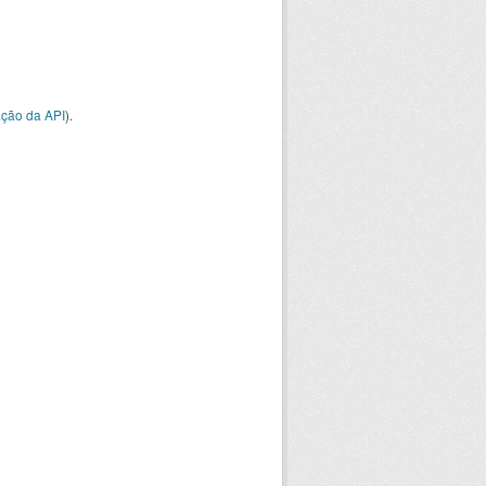
ção da API
).