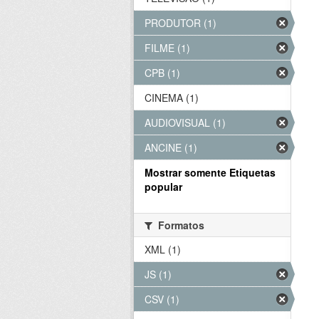
PRODUTOR (1)
FILME (1)
CPB (1)
CINEMA (1)
AUDIOVISUAL (1)
ANCINE (1)
Mostrar somente Etiquetas
popular
Formatos
XML (1)
JS (1)
CSV (1)