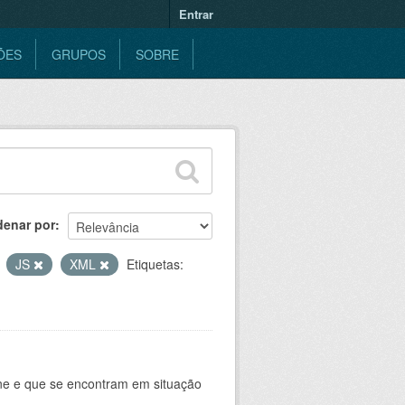
Entrar
ÕES
GRUPOS
SOBRE
denar por
JS
XML
Etiquetas:
ine e que se encontram em situação