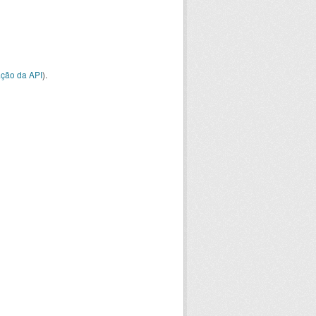
ção da API
).