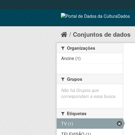
Conjuntos de dados
Organizações
Ancine (1)
Grupos
Não há Grupos que
correspondam a essa busca
Etiquetas
TV (1)
TELEVISÃO (1)