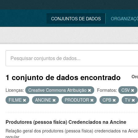
CONJUNTOS DE DADOS
ORGANIZAÇ
1 conjunto de dados encontrado
Or
Licenças:
Creative Commons Atribuição
Formatos:
CSV
FILME
ANCINE
PRODUTOR
CPB
TV
Produtores (pessoa física) Credenciados na Ancine
Relação geral dos produtores (pessoa física) credenciados na Anc
regular.