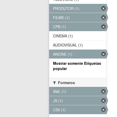
PRODUTOR (1)
FILME (1)
CPB (1)
CINEMA (1)
AUDIOVISUAL (1)
ANCINE (1)
Mostrar somente Etiquetas
popular
Formatos
XML (1)
JS (1)
CSV (1)