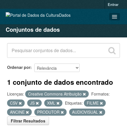
Entrar
Conjuntos de dados
CONJUNTOS DE DADOS
ORGANIZAÇÕES
GRUPOS
SOBRE
Ordenar por
1 conjunto de dados encontrado
Licenças:
Creative Commons Atribuição
Formatos:
CSV
JS
XML
Etiquetas:
FILME
ANCINE
PRODUTOR
AUDIOVISUAL
Filtrar Resultados