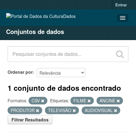
Entrar
Conjuntos de dados
CONJUNTOS DE DADOS
ORGANIZAÇÕES
GRUPOS
SOBRE
Ordenar por
1 conjunto de dados encontrado
Formatos:
CSV
Etiquetas:
FILME
ANCINE
PRODUTOR
TELEVISÃO
AUDIOVISUAL
Filtrar Resultados