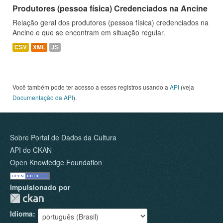
Produtores (pessoa física) Credenciados na Ancine
Relação geral dos produtores (pessoa física) credenciados na
Ancine e que se encontram em situação regular.
CSV
XML
JS
Você também pode ter acesso a esses registros usando a
API
(veja
Documentação da API
).
Sobre Portal de Dados da Cultura
API do CKAN
Open Knowledge Foundation
Impulsionado por
Idioma