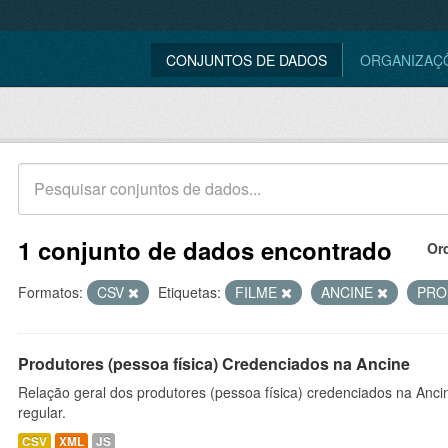
CONJUNTOS DE DADOS
ORGANIZAÇ
1 conjunto de dados encontrado
Or
Formatos:
CSV
Etiquetas:
FILME
ANCINE
PR
Produtores (pessoa física) Credenciados na Ancine
Relação geral dos produtores (pessoa física) credenciados na Anc
regular.
CSV
XML
JS