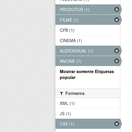
PRODUTOR (1)
FILME (1)
CPB (1)
CINEMA (1)
AUDIOVISUAL (1)
ANCINE (1)
Mostrar somente Etiquetas
popular
Formatos
XML (1)
JS (1)
CSV (1)