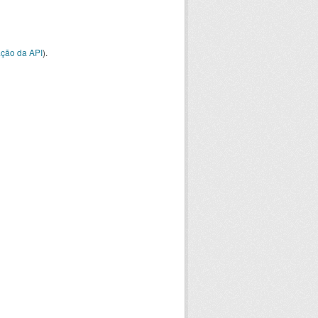
ção da API
).