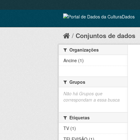
Conjuntos de dados
Organizações
Ancine (1)
Grupos
Não há Grupos que
correspondam a essa busca
Etiquetas
TV (1)
TELEVISÃO (1)