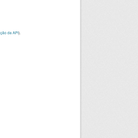
ção da API
).