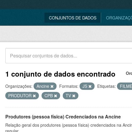
CONJUNTOS DE DADOS
ORGANIZAÇ
1 conjunto de dados encontrado
Or
Organizações:
Ancine
Formatos:
JS
Etiquetas:
FILM
PRODUTOR
CPB
TV
Produtores (pessoa física) Credenciados na Ancine
Relação geral dos produtores (pessoa física) credenciados na Anc
regular.