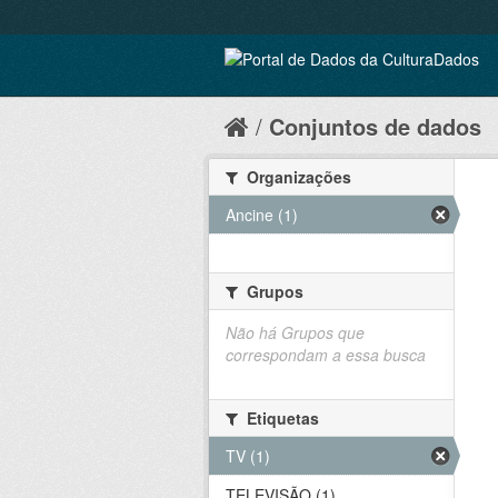
Conjuntos de dados
Organizações
Ancine (1)
Grupos
Não há Grupos que
correspondam a essa busca
Etiquetas
TV (1)
TELEVISÃO (1)