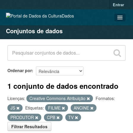
Entrar
Conjuntos de dados
CONJUNTOS DE DADOS
ORGANIZAÇÕES
GRUPOS
SOBRE
Ordenar por
1 conjunto de dados encontrado
Licenças:
Creative Commons Atribuição
Formatos:
JS
Etiquetas:
FILME
ANCINE
PRODUTOR
CPB
TV
Filtrar Resultados