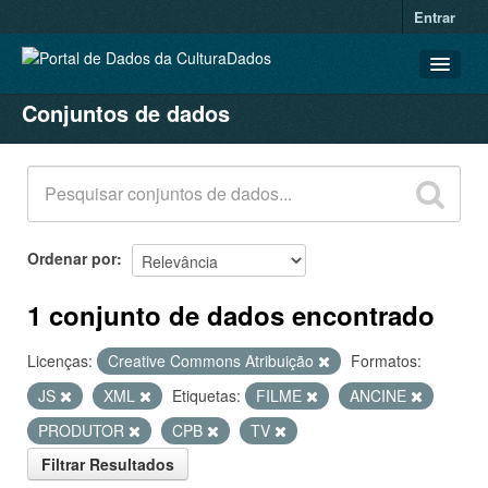
Entrar
Conjuntos de dados
CONJUNTOS DE DADOS
ORGANIZAÇÕES
GRUPOS
SOBRE
Ordenar por
1 conjunto de dados encontrado
Licenças:
Creative Commons Atribuição
Formatos:
JS
XML
Etiquetas:
FILME
ANCINE
PRODUTOR
CPB
TV
Filtrar Resultados