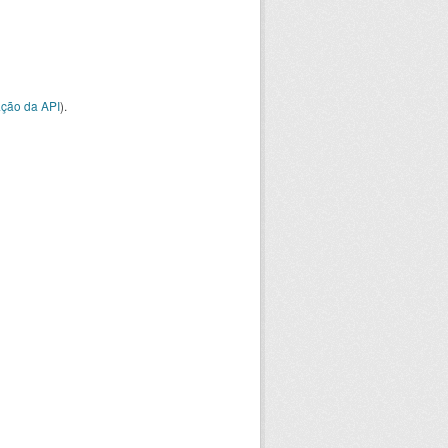
ção da API
).