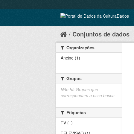
Conjuntos de dados
Organizações
Ancine (1)
Grupos
Não há Grupos que
correspondam a essa busca
Etiquetas
TV (1)
TELEVISÃO (1)