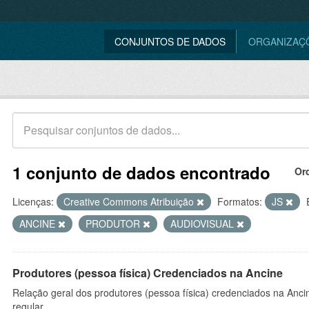
CONJUNTOS DE DADOS
ORGANIZAÇ
1 conjunto de dados encontrado
Or
Licenças:
Creative Commons Atribuição
Formatos:
JS
ANCINE
PRODUTOR
AUDIOVISUAL
Produtores (pessoa física) Credenciados na Ancine
Relação geral dos produtores (pessoa física) credenciados na Anc
regular.