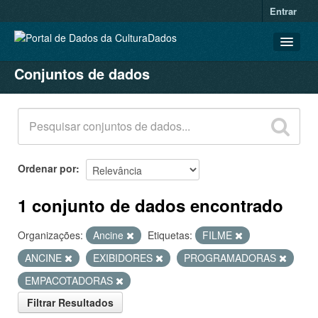
Entrar
Conjuntos de dados
CONJUNTOS DE DADOS
ORGANIZAÇÕES
GRUPOS
SOBRE
Ordenar por
1 conjunto de dados encontrado
Organizações:
Ancine
Etiquetas:
FILME
ANCINE
EXIBIDORES
PROGRAMADORAS
EMPACOTADORAS
Filtrar Resultados