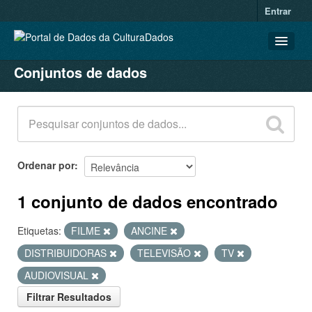
Entrar
Conjuntos de dados
CONJUNTOS DE DADOS
ORGANIZAÇÕES
GRUPOS
SOBRE
Ordenar por
1 conjunto de dados encontrado
Etiquetas:
FILME
ANCINE
DISTRIBUIDORAS
TELEVISÃO
TV
AUDIOVISUAL
Filtrar Resultados