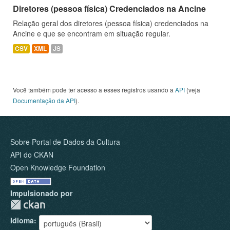
Diretores (pessoa física) Credenciados na Ancine
Relação geral dos diretores (pessoa física) credenciados na
Ancine e que se encontram em situação regular.
CSV
XML
JS
Você também pode ter acesso a esses registros usando a
API
(veja
Documentação da API
).
Sobre Portal de Dados da Cultura
API do CKAN
Open Knowledge Foundation
Impulsionado por
Idioma