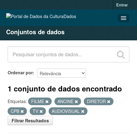
Entrar
Conjuntos de dados
CONJUNTOS DE DADOS
ORGANIZAÇÕES
GRUPOS
SOBRE
Ordenar por
1 conjunto de dados encontrado
Etiquetas:
FILME
ANCINE
DIRETOR
CPB
TV
AUDIOVISUAL
Filtrar Resultados