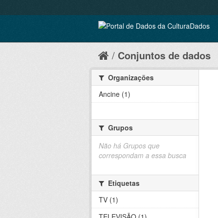
Conjuntos de dados
Organizações
Ancine (1)
Grupos
Não há Grupos que
correspondam a essa busca
Etiquetas
TV (1)
TELEVISÃO (1)