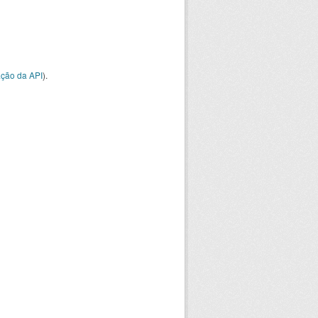
ção da API
).