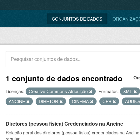
CONJUNTOS DE DADOS
ORGANIZAÇ
1 conjunto de dados encontrado
Or
Licenças:
Creative Commons Atribuição
Formatos:
XML
ANCINE
DIRETOR
CINEMA
CPB
AUDIO
Diretores (pessoa física) Credenciados na Ancine
Relação geral dos diretores (pessoa física) credenciados na Ancin
regular.