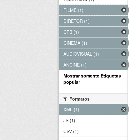
FILME (1)
DIRETOR (1)
CPB (1)
CINEMA (1)
AUDIOVISUAL (1)
ANCINE (1)
Mostrar somente Etiquetas
popular
Formatos
XML (1)
JS (1)
CSV (1)