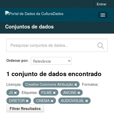
Entrar
Conjuntos de dados
CONJUNTOS DE DADOS
ORGANIZAÇÕES
GRUPOS
SOBRE
Ordenar por
1 conjunto de dados encontrado
Licenças:
Creative Commons Atribuição
Formatos:
JS
Etiquetas:
FILME
ANCINE
DIRETOR
CINEMA
AUDIOVISUAL
Filtrar Resultados