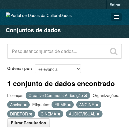
Entrar
Conjuntos de dados
CONJUNTOS DE DADOS
ORGANIZAÇÕES
GRUPOS
SOBRE
Ordenar por
1 conjunto de dados encontrado
Licenças:
Creative Commons Atribuição
Organizações:
Ancine
Etiquetas:
FILME
ANCINE
DIRETOR
CINEMA
AUDIOVISUAL
Filtrar Resultados