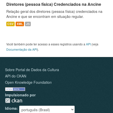
Diretores (pessoa física) Credenciados na Ancine
Relação geral dos diretores (pessoa física) credenciados na
Ancine e que se encontram em situação regular.
CSV
XML
JS
Você também pode ter acesso a esses registros usando a
API
(veja
Documentação da API
).
Sobre Portal de Dados da Cultura
API do CKAN
Open Knowledge Foundation
Impulsionado por
Idioma