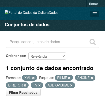
Entrar
Conjuntos de dados
CONJUNTOS DE DADOS
ORGANIZAÇÕES
GRUPOS
SOBRE
Ordenar por
1 conjunto de dados encontrado
Formatos:
XML
Etiquetas:
FILME
ANCINE
DIRETOR
TV
AUDIOVISUAL
Filtrar Resultados