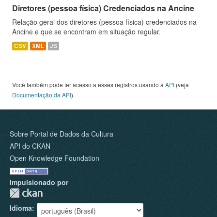
Diretores (pessoa física) Credenciados na Ancine
Relação geral dos diretores (pessoa física) credenciados na
Ancine e que se encontram em situação regular.
CSV
XML
JS
Você também pode ter acesso a esses registros usando a
API
(veja
Documentação da API
).
Sobre Portal de Dados da Cultura
API do CKAN
Open Knowledge Foundation
Impulsionado por
Idioma