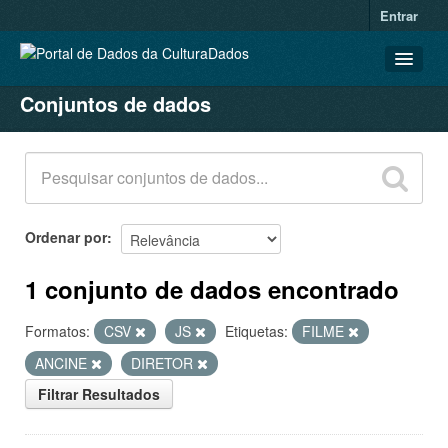
Entrar
Conjuntos de dados
CONJUNTOS DE DADOS
ORGANIZAÇÕES
GRUPOS
SOBRE
Ordenar por
1 conjunto de dados encontrado
Formatos:
CSV
JS
Etiquetas:
FILME
ANCINE
DIRETOR
Filtrar Resultados