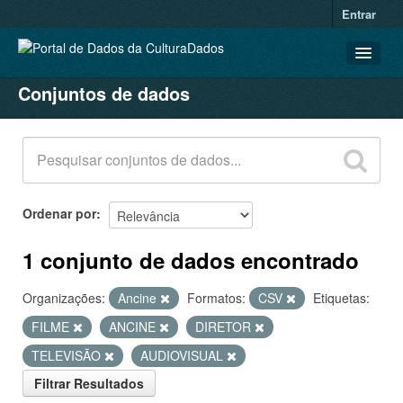
Entrar
Conjuntos de dados
CONJUNTOS DE DADOS
ORGANIZAÇÕES
GRUPOS
SOBRE
Ordenar por
1 conjunto de dados encontrado
Organizações:
Ancine
Formatos:
CSV
Etiquetas:
FILME
ANCINE
DIRETOR
TELEVISÃO
AUDIOVISUAL
Filtrar Resultados