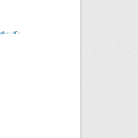
ção da API
).