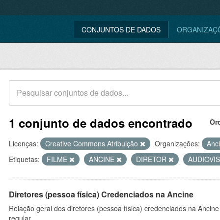
CONJUNTOS DE DADOS
ORGANIZAÇ
1 conjunto de dados encontrado
Or
Licenças:
Creative Commons Atribuição
Organizações:
Anc
Etiquetas:
FILME
ANCINE
DIRETOR
AUDIOVI
Diretores (pessoa física) Credenciados na Ancine
Relação geral dos diretores (pessoa física) credenciados na Ancin
regular.