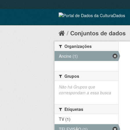
Conjuntos de dados
Organizações
Ancine (1)
Grupos
Não há Grupos que
correspondam a essa busca
Etiquetas
TV (1)
TELEVISÃO (1)