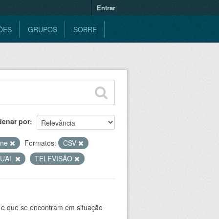
Entrar
ÕES
GRUPOS
SOBRE
denar por
ine
Formatos:
CSV
SUAL
TELEVISÃO
e e que se encontram em situação