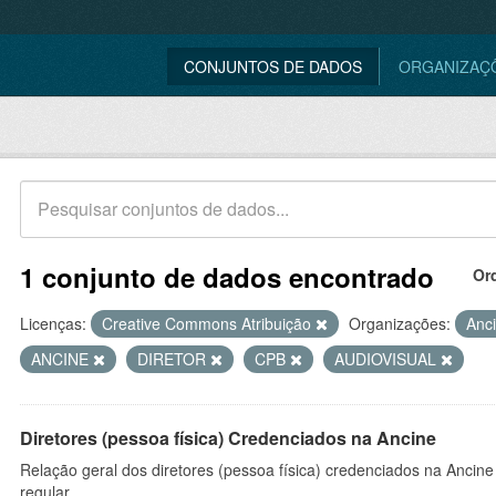
CONJUNTOS DE DADOS
ORGANIZAÇ
1 conjunto de dados encontrado
Or
Licenças:
Creative Commons Atribuição
Organizações:
Anc
ANCINE
DIRETOR
CPB
AUDIOVISUAL
Diretores (pessoa física) Credenciados na Ancine
Relação geral dos diretores (pessoa física) credenciados na Ancin
regular.