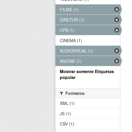
FILME (1)
DIRETOR (1)
CPB (1)
CINEMA (1)
AUDIOVISUAL (1)
ANCINE (1)
Mostrar somente Etiquetas
popular
Formatos
XML (1)
JS (1)
CSV (1)