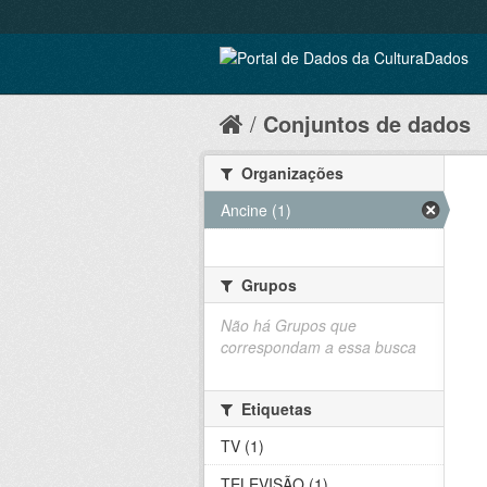
Conjuntos de dados
Organizações
Ancine (1)
Grupos
Não há Grupos que
correspondam a essa busca
Etiquetas
TV (1)
TELEVISÃO (1)