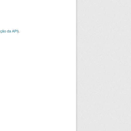
ção da API
).