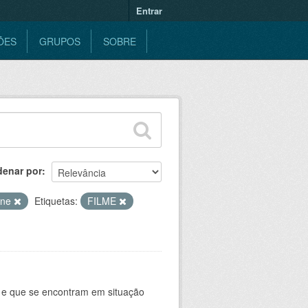
Entrar
ÕES
GRUPOS
SOBRE
denar por
ine
Etiquetas:
FILME
e e que se encontram em situação