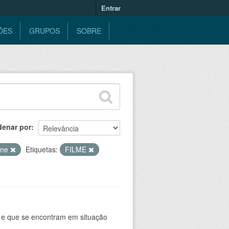
Entrar
ÕES
GRUPOS
SOBRE
denar por
ine
Etiquetas:
FILME
e e que se encontram em situação