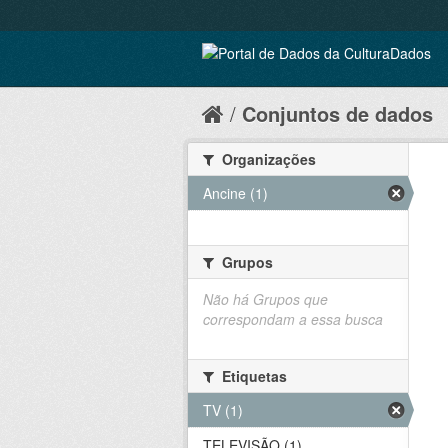
Conjuntos de dados
Organizações
Ancine (1)
Grupos
Não há Grupos que
correspondam a essa busca
Etiquetas
TV (1)
TELEVISÃO (1)