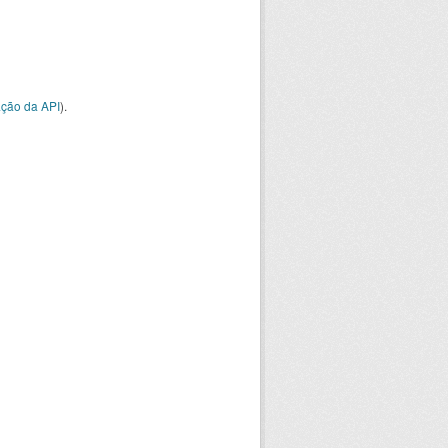
ção da API
).