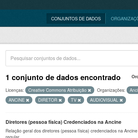
CONJUNTOS DE DADOS
ORGANIZAÇ
1 conjunto de dados encontrado
Or
Licenças:
Creative Commons Atribuição
Organizações:
Anc
ANCINE
DIRETOR
TV
AUDIOVISUAL
Diretores (pessoa física) Credenciados na Ancine
Relação geral dos diretores (pessoa física) credenciados na Ancin
regular.