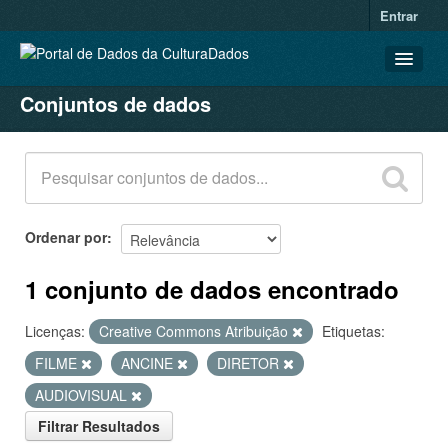
Entrar
Conjuntos de dados
CONJUNTOS DE DADOS
ORGANIZAÇÕES
GRUPOS
SOBRE
Ordenar por
1 conjunto de dados encontrado
Licenças:
Creative Commons Atribuição
Etiquetas:
FILME
ANCINE
DIRETOR
AUDIOVISUAL
Filtrar Resultados