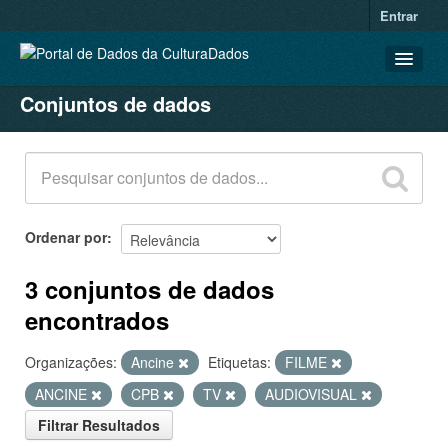
Entrar
Conjuntos de dados
CONJUNTOS DE DADOS
ORGANIZAÇÕES
GRUPOS
SOBRE
Ordenar por
3 conjuntos de dados
encontrados
Organizações:
Ancine
Etiquetas:
FILME
ANCINE
CPB
TV
AUDIOVISUAL
Filtrar Resultados