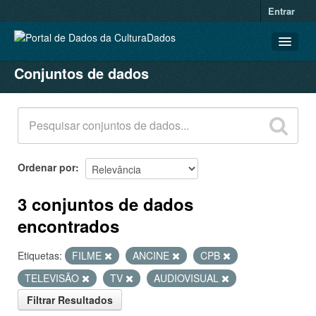
Entrar
Conjuntos de dados
CONJUNTOS DE DADOS
ORGANIZAÇÕES
GRUPOS
SOBRE
Ordenar por
3 conjuntos de dados
encontrados
Etiquetas:
FILME
ANCINE
CPB
TELEVISÃO
TV
AUDIOVISUAL
Filtrar Resultados