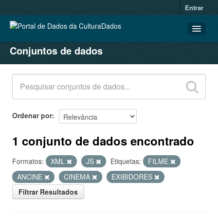
Entrar
Conjuntos de dados
CONJUNTOS DE DADOS
ORGANIZAÇÕES
GRUPOS
SOBRE
Ordenar por
1 conjunto de dados encontrado
Formatos:
XML
JS
Etiquetas:
FILME
ANCINE
CINEMA
EXIBIDORES
Filtrar Resultados