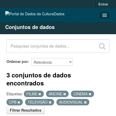
Entrar
Conjuntos de dados
CONJUNTOS DE DADOS
ORGANIZAÇÕES
GRUPOS
SOBRE
Ordenar por
3 conjuntos de dados
encontrados
Etiquetas:
FILME
ANCINE
CINEMA
CPB
TELEVISÃO
AUDIOVISUAL
Filtrar Resultados