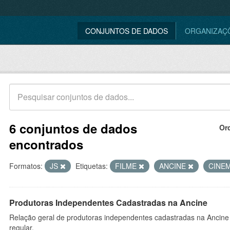
CONJUNTOS DE DADOS
ORGANIZAÇ
6 conjuntos de dados
Or
encontrados
Formatos:
JS
Etiquetas:
FILME
ANCINE
CINE
Produtoras Independentes Cadastradas na Ancine
Relação geral de produtoras independentes cadastradas na Ancine
regular.