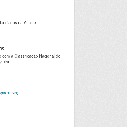
e
denciados na Ancine.
ne
 com a Classificação Nacional de
gular.
ção da API
).