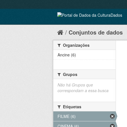
Conjuntos de dados
Organizações
Ancine (6)
Grupos
Não há Grupos que
correspondam a essa busca
Etiquetas
FILME (6)
CINEMA (6)