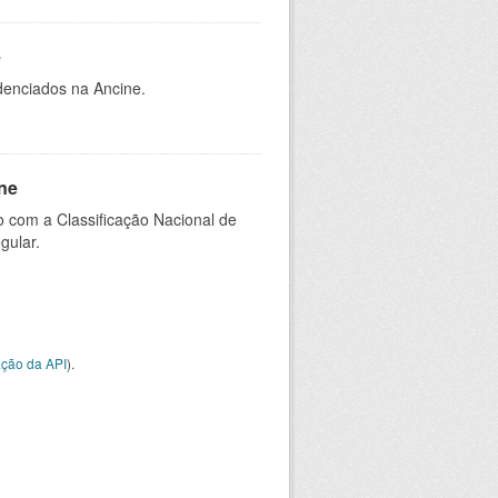
e
denciados na Ancine.
ne
 com a Classificação Nacional de
gular.
ção da API
).