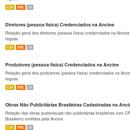
CSV
XML
JS
Diretores (pessoa física) Credenciados na Ancine
Relação geral dos diretores (pessoa física) credenciados na Ancin
regular.
CSV
XML
JS
Produtores (pessoa física) Credenciados na Ancine
Relação geral dos produtores (pessoa física) credenciados na Anc
regular.
CSV
XML
JS
Obras Não Publicitárias Brasileiras Cadastradas na Anc
Relação das obras audiovisuais não publicitárias brasileiras com C
Brasileiro) emitidos pela Ancine.
CSV
XML
JS