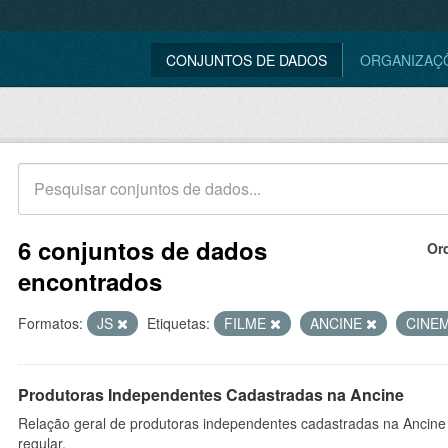
CONJUNTOS DE DADOS
ORGANIZAÇ
6 conjuntos de dados
Or
encontrados
Formatos:
JS
Etiquetas:
FILME
ANCINE
CINE
Produtoras Independentes Cadastradas na Ancine
Relação geral de produtoras independentes cadastradas na Ancine
regular.