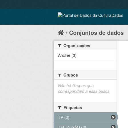
Conjuntos de dados
Organizações
Ancine (3)
Grupos
Não há Grupos que
correspondam a essa busca
Etiquetas
TV (3)
TELEVISÃO (3)