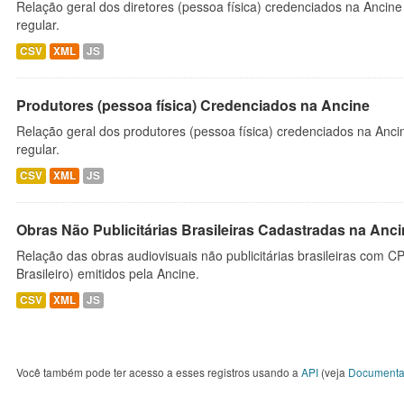
Relação geral dos diretores (pessoa física) credenciados na Ancin
regular.
CSV
XML
JS
Produtores (pessoa física) Credenciados na Ancine
Relação geral dos produtores (pessoa física) credenciados na Anc
regular.
CSV
XML
JS
Obras Não Publicitárias Brasileiras Cadastradas na Anc
Relação das obras audiovisuais não publicitárias brasileiras com C
Brasileiro) emitidos pela Ancine.
CSV
XML
JS
Você também pode ter acesso a esses registros usando a
API
(veja
Documenta