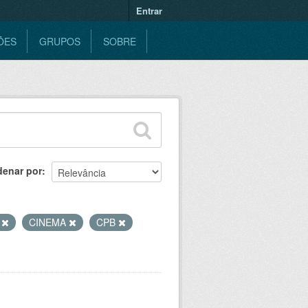
Entrar
ÕES
GRUPOS
SOBRE
denar por
E
CINEMA
CPB