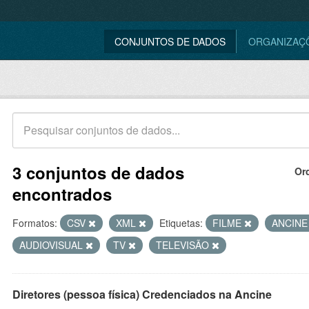
CONJUNTOS DE DADOS
ORGANIZAÇ
3 conjuntos de dados
Or
encontrados
Formatos:
CSV
XML
Etiquetas:
FILME
ANCIN
AUDIOVISUAL
TV
TELEVISÃO
Diretores (pessoa física) Credenciados na Ancine