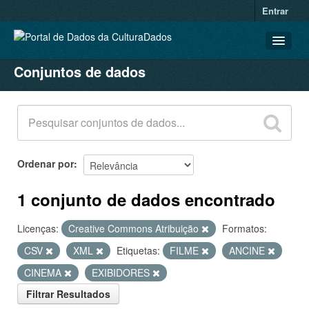
Entrar
Conjuntos de dados
CONJUNTOS DE DADOS
ORGANIZAÇÕES
GRUPOS
SOBRE
Ordenar por
1 conjunto de dados encontrado
Licenças:
Creative Commons Atribuição
Formatos:
CSV
XML
Etiquetas:
FILME
ANCINE
CINEMA
EXIBIDORES
Filtrar Resultados