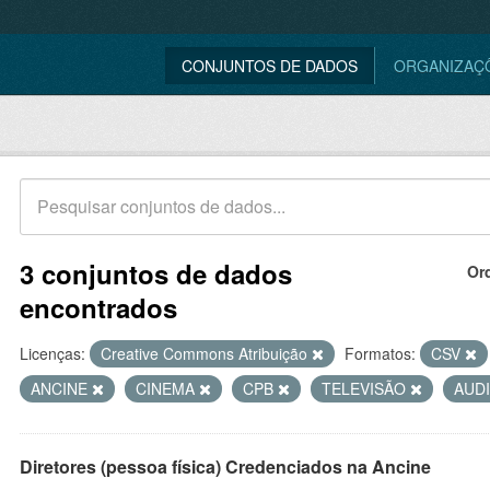
CONJUNTOS DE DADOS
ORGANIZAÇ
3 conjuntos de dados
Or
encontrados
Licenças:
Creative Commons Atribuição
Formatos:
CSV
ANCINE
CINEMA
CPB
TELEVISÃO
AUD
Diretores (pessoa física) Credenciados na Ancine