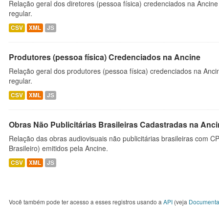
Relação geral dos diretores (pessoa física) credenciados na Ancin
regular.
CSV
XML
JS
Produtores (pessoa física) Credenciados na Ancine
Relação geral dos produtores (pessoa física) credenciados na Anc
regular.
CSV
XML
JS
Obras Não Publicitárias Brasileiras Cadastradas na Anc
Relação das obras audiovisuais não publicitárias brasileiras com C
Brasileiro) emitidos pela Ancine.
CSV
XML
JS
Você também pode ter acesso a esses registros usando a
API
(veja
Documenta