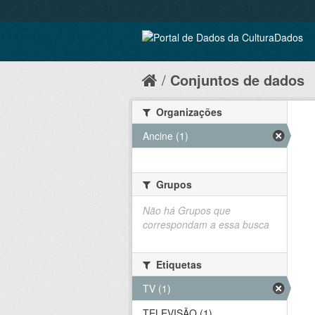
Conjuntos de dados
Organizações
Ancine (1)
Grupos
Não há Grupos que
correspondam a essa busca
Etiquetas
TV (1)
TELEVISÃO (1)