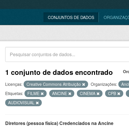
CONJUNTOS DE DADOS
ORGANIZAÇ
1 conjunto de dados encontrado
Or
Licenças:
Creative Commons Atribuição
Organizações:
Anc
Etiquetas:
FILME
ANCINE
CINEMA
CPB
AUDIOVISUAL
Diretores (pessoa física) Credenciados na Ancine