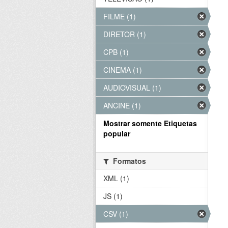
FILME (1)
DIRETOR (1)
CPB (1)
CINEMA (1)
AUDIOVISUAL (1)
ANCINE (1)
Mostrar somente Etiquetas
popular
Formatos
XML (1)
JS (1)
CSV (1)