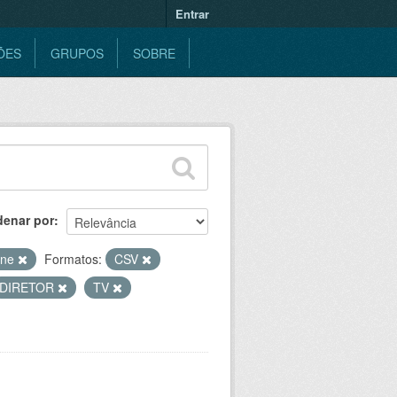
Entrar
ÕES
GRUPOS
SOBRE
denar por
ine
Formatos:
CSV
DIRETOR
TV