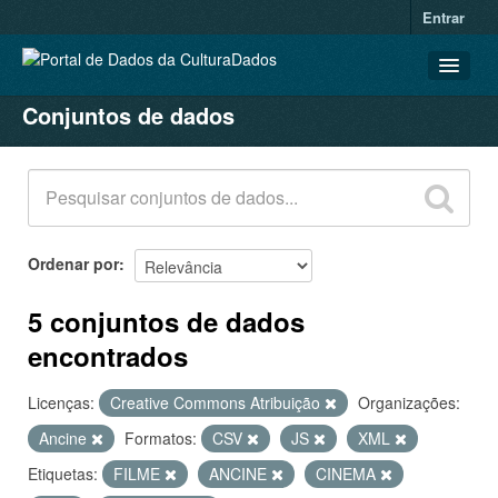
Entrar
Conjuntos de dados
CONJUNTOS DE DADOS
ORGANIZAÇÕES
GRUPOS
SOBRE
Ordenar por
5 conjuntos de dados
encontrados
Licenças:
Creative Commons Atribuição
Organizações:
Ancine
Formatos:
CSV
JS
XML
Etiquetas:
FILME
ANCINE
CINEMA